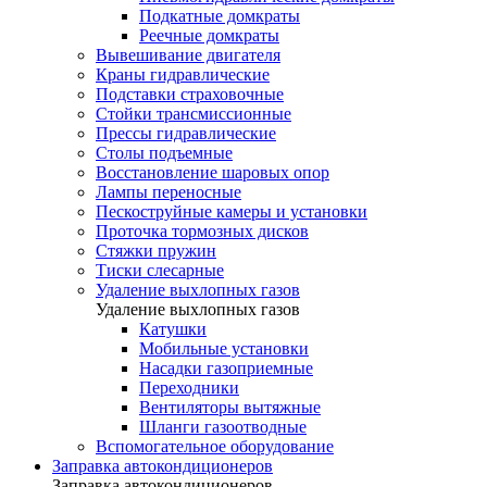
Подкатные домкраты
Реечные домкраты
Вывешивание двигателя
Краны гидравлические
Подставки страховочные
Стойки трансмиссионные
Прессы гидравлические
Столы подъемные
Восстановление шаровых опор
Лампы переносные
Пескоструйные камеры и установки
Проточка тормозных дисков
Стяжки пружин
Тиски слесарные
Удаление выхлопных газов
Удаление выхлопных газов
Катушки
Мобильные установки
Насадки газоприемные
Переходники
Вентиляторы вытяжные
Шланги газоотводные
Вспомогательное оборудование
Заправка автокондиционеров
Заправка автокондиционеров