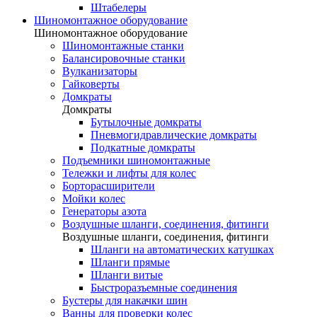
Штабелеры
Шиномонтажное оборудование
Шиномонтажное оборудование
Шиномонтажные станки
Балансировочные станки
Вулканизаторы
Гайковерты
Домкраты
Домкраты
Бутылочные домкраты
Пневмогидравлические домкраты
Подкатные домкраты
Подъемники шиномонтажные
Тележки и лифты для колес
Борторасширители
Мойки колес
Генераторы азота
Воздушные шланги, соединения, фитинги
Воздушные шланги, соединения, фитинги
Шланги на автоматических катушках
Шланги прямые
Шланги витые
Быстроразъемные соединения
Бустеры для накачки шин
Ванны для проверки колес