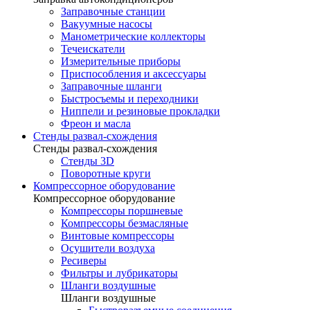
Заправочные станции
Вакуумные насосы
Манометрические коллекторы
Течеискатели
Измерительные приборы
Приспособления и аксессуары
Заправочные шланги
Быстросъемы и переходники
Ниппели и резиновые прокладки
Фреон и масла
Стенды развал-схождения
Стенды развал-схождения
Стенды 3D
Поворотные круги
Компрессорное оборудование
Компрессорное оборудование
Компрессоры поршневые
Компрессоры безмасляные
Винтовые компрессоры
Осушители воздуха
Ресиверы
Фильтры и лубрикаторы
Шланги воздушные
Шланги воздушные