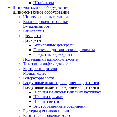
Штабелеры
Шиномонтажное оборудование
Шиномонтажное оборудование
Шиномонтажные станки
Балансировочные станки
Вулканизаторы
Гайковерты
Домкраты
Домкраты
Бутылочные домкраты
Пневмогидравлические домкраты
Подкатные домкраты
Подъемники шиномонтажные
Тележки и лифты для колес
Борторасширители
Мойки колес
Генераторы азота
Воздушные шланги, соединения, фитинги
Воздушные шланги, соединения, фитинги
Шланги на автоматических катушках
Шланги прямые
Шланги витые
Быстроразъемные соединения
Бустеры для накачки шин
Ванны для проверки колес