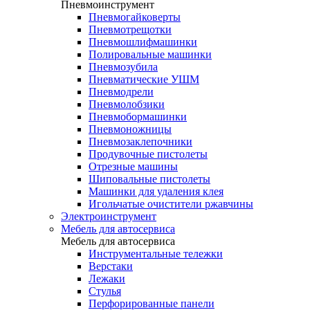
Пневмоинструмент
Пневмогайковерты
Пневмотрещотки
Пневмошлифмашинки
Полировальные машинки
Пневмозубила
Пневматические УШМ
Пневмодрели
Пневмолобзики
Пневмобормашинки
Пневмоножницы
Пневмозаклепочники
Продувочные пистолеты
Отрезные машины
Шиповальные пистолеты
Машинки для удаления клея
Игольчатые очистители ржавчины
Электроинструмент
Мебель для автосервиса
Мебель для автосервиса
Инструментальные тележки
Верстаки
Лежаки
Стулья
Перфорированные панели