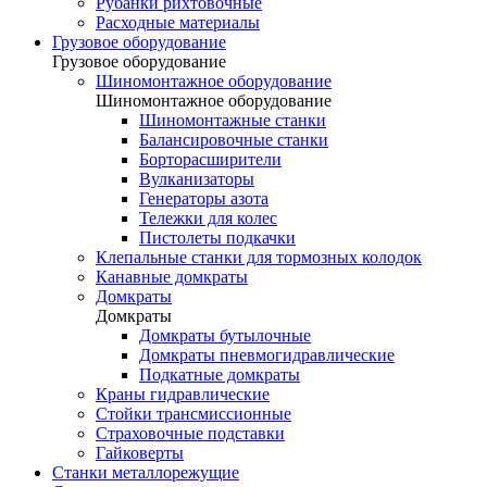
Рубанки рихтовочные
Расходные материалы
Грузовое оборудование
Грузовое оборудование
Шиномонтажное оборудование
Шиномонтажное оборудование
Шиномонтажные станки
Балансировочные станки
Борторасширители
Вулканизаторы
Генераторы азота
Тележки для колес
Пистолеты подкачки
Клепальные станки для тормозных колодок
Канавные домкраты
Домкраты
Домкраты
Домкраты бутылочные
Домкраты пневмогидравлические
Подкатные домкраты
Краны гидравлические
Стойки трансмиссионные
Страховочные подставки
Гайковерты
Станки металлорежущие