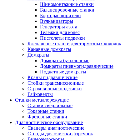
Шиномонтажные станки
Балансировочные станки
Борторасширители
Вулканизаторы
Генераторы азота
Тележки для колес
Пистолеты подкачки
Клепальные станки для тормозных колодок
Канавные домкраты
Домкраты
Домкраты бутылочные
Домкраты пневмогидравлические
Подкатные домкраты
Краны гидравлические
Стойки трансмиссионные
Страховочные подставки
Гайковерты
Станки металлорежущие
Станки сверлильные
Токарные станки
Фрезерные станки
Диагностическое оборудование
Сканеры диагностические
Стенды для очистки форсунок
Видеоэндоскопы