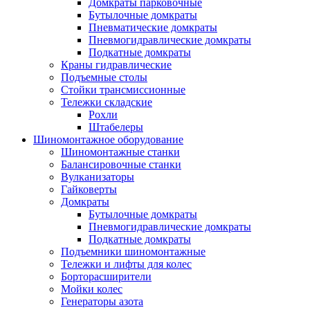
Домкраты парковочные
Бутылочные домкраты
Пневматические домкраты
Пневмогидравлические домкраты
Подкатные домкраты
Краны гидравлические
Подъемные столы
Стойки трансмиссионные
Тележки складские
Рохли
Штабелеры
Шиномонтажное оборудование
Шиномонтажные станки
Балансировочные станки
Вулканизаторы
Гайковерты
Домкраты
Бутылочные домкраты
Пневмогидравлические домкраты
Подкатные домкраты
Подъемники шиномонтажные
Тележки и лифты для колес
Борторасширители
Мойки колес
Генераторы азота