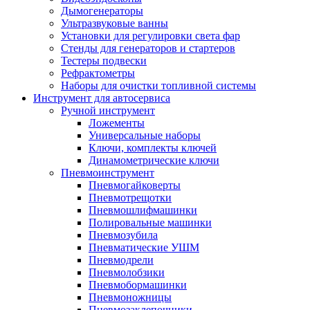
Дымогенераторы
Ультразвуковые ванны
Установки для регулировки света фар
Стенды для генераторов и стартеров
Тестеры подвески
Рефрактометры
Наборы для очистки топливной системы
Инструмент для автосервиса
Ручной инструмент
Ложементы
Универсальные наборы
Ключи, комплекты ключей
Динамометрические ключи
Пневмоинструмент
Пневмогайковерты
Пневмотрещотки
Пневмошлифмашинки
Полировальные машинки
Пневмозубила
Пневматические УШМ
Пневмодрели
Пневмолобзики
Пневмобормашинки
Пневмоножницы
Пневмозаклепочники