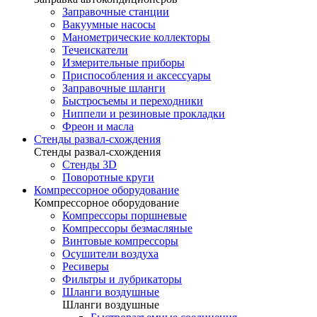
Заправочные станции
Вакуумные насосы
Манометрические коллекторы
Течеискатели
Измерительные приборы
Приспособления и аксессуары
Заправочные шланги
Быстросъемы и переходники
Ниппели и резиновые прокладки
Фреон и масла
Стенды развал-схождения
Стенды развал-схождения
Стенды 3D
Поворотные круги
Компрессорное оборудование
Компрессорное оборудование
Компрессоры поршневые
Компрессоры безмасляные
Винтовые компрессоры
Осушители воздуха
Ресиверы
Фильтры и лубрикаторы
Шланги воздушные
Шланги воздушные