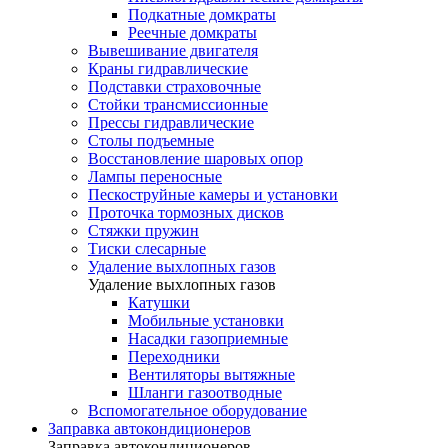
Подкатные домкраты
Реечные домкраты
Вывешивание двигателя
Краны гидравлические
Подставки страховочные
Стойки трансмиссионные
Прессы гидравлические
Столы подъемные
Восстановление шаровых опор
Лампы переносные
Пескоструйные камеры и установки
Проточка тормозных дисков
Стяжки пружин
Тиски слесарные
Удаление выхлопных газов
Удаление выхлопных газов
Катушки
Мобильные установки
Насадки газоприемные
Переходники
Вентиляторы вытяжные
Шланги газоотводные
Вспомогательное оборудование
Заправка автокондиционеров
Заправка автокондиционеров