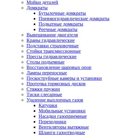
Мойки деталей
Домкраты
Бутылочные домкраты
Пневмогидравлические домкраты
Подкатные домкраты
Реечные домкраты
Вывешивание двигателя
Краны гидравлические
Подставки страховочные
Стойки трансмиссионные
Прессы гидравлические
Столы подъемные
Восстановление шаровых опор
Лампы переносные
Пескоструйные камеры и установки
Проточка тормозных дисков
Стяжки пружин
Тиски слесарные
Удаление выхлопных газов
Катушки
Мобильные установки
Насадки газоприемные
Переходники
Вентиляторы вытяжные
Шланги газоотводные