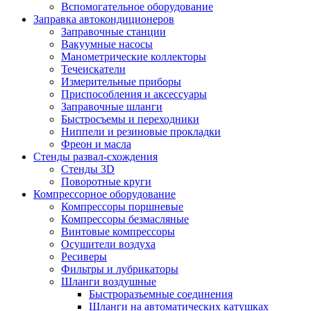
Вспомогательное оборудование
Заправка автокондиционеров
Заправочные станции
Вакуумные насосы
Манометрические коллекторы
Течеискатели
Измерительные приборы
Приспособления и аксессуары
Заправочные шланги
Быстросъемы и переходники
Ниппели и резиновые прокладки
Фреон и масла
Стенды развал-схождения
Стенды 3D
Поворотные круги
Компрессорное оборудование
Компрессоры поршневые
Компрессоры безмасляные
Винтовые компрессоры
Осушители воздуха
Ресиверы
Фильтры и лубрикаторы
Шланги воздушные
Быстроразъемные соединения
Шланги на автоматических катушках