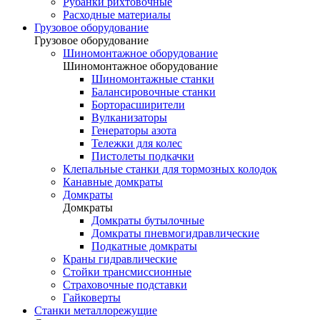
Рубанки рихтовочные
Расходные материалы
Грузовое оборудование
Грузовое оборудование
Шиномонтажное оборудование
Шиномонтажное оборудование
Шиномонтажные станки
Балансировочные станки
Борторасширители
Вулканизаторы
Генераторы азота
Тележки для колес
Пистолеты подкачки
Клепальные станки для тормозных колодок
Канавные домкраты
Домкраты
Домкраты
Домкраты бутылочные
Домкраты пневмогидравлические
Подкатные домкраты
Краны гидравлические
Стойки трансмиссионные
Страховочные подставки
Гайковерты
Станки металлорежущие