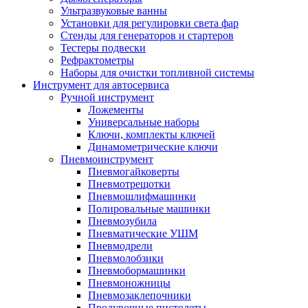
Ультразвуковые ванны
Установки для регулировки света фар
Стенды для генераторов и стартеров
Тестеры подвески
Рефрактометры
Наборы для очистки топливной системы
Инструмент для автосервиса
Ручной инструмент
Ложементы
Универсальные наборы
Ключи, комплекты ключей
Динамометрические ключи
Пневмоинструмент
Пневмогайковерты
Пневмотрещотки
Пневмошлифмашинки
Полировальные машинки
Пневмозубила
Пневматические УШМ
Пневмодрели
Пневмолобзики
Пневмобормашинки
Пневмоножницы
Пневмозаклепочники
Продувочные пистолеты