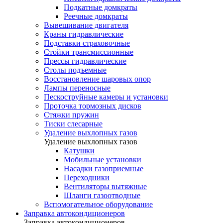
Подкатные домкраты
Реечные домкраты
Вывешивание двигателя
Краны гидравлические
Подставки страховочные
Стойки трансмиссионные
Прессы гидравлические
Столы подъемные
Восстановление шаровых опор
Лампы переносные
Пескоструйные камеры и установки
Проточка тормозных дисков
Стяжки пружин
Тиски слесарные
Удаление выхлопных газов
Удаление выхлопных газов
Катушки
Мобильные установки
Насадки газоприемные
Переходники
Вентиляторы вытяжные
Шланги газоотводные
Вспомогательное оборудование
Заправка автокондиционеров
Заправка автокондиционеров