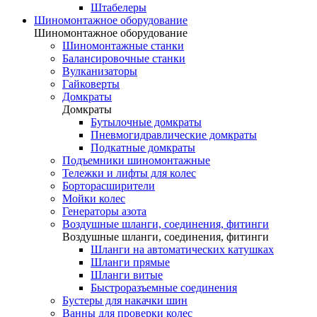
Штабелеры
Шиномонтажное оборудование
Шиномонтажное оборудование
Шиномонтажные станки
Балансировочные станки
Вулканизаторы
Гайковерты
Домкраты
Домкраты
Бутылочные домкраты
Пневмогидравлические домкраты
Подкатные домкраты
Подъемники шиномонтажные
Тележки и лифты для колес
Борторасширители
Мойки колес
Генераторы азота
Воздушные шланги, соединения, фитинги
Воздушные шланги, соединения, фитинги
Шланги на автоматических катушках
Шланги прямые
Шланги витые
Быстроразъемные соединения
Бустеры для накачки шин
Ванны для проверки колес