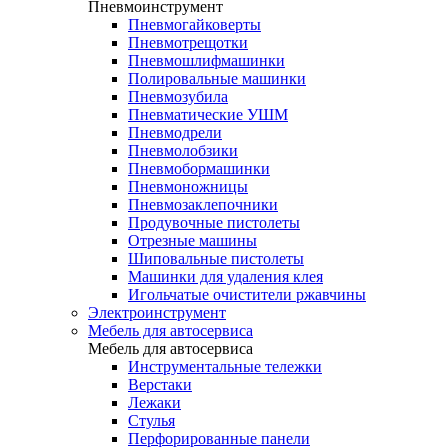
Пневмоинструмент
Пневмогайковерты
Пневмотрещотки
Пневмошлифмашинки
Полировальные машинки
Пневмозубила
Пневматические УШМ
Пневмодрели
Пневмолобзики
Пневмобормашинки
Пневмоножницы
Пневмозаклепочники
Продувочные пистолеты
Отрезные машины
Шиповальные пистолеты
Машинки для удаления клея
Игольчатые очистители ржавчины
Электроинструмент
Мебель для автосервиса
Мебель для автосервиса
Инструментальные тележки
Верстаки
Лежаки
Стулья
Перфорированные панели