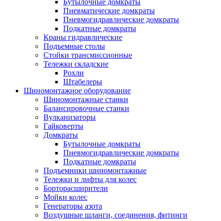
Бутылочные домкраты
Пневматические домкраты
Пневмогидравлические домкраты
Подкатные домкраты
Краны гидравлические
Подъемные столы
Стойки трансмиссионные
Тележки складские
Рохли
Штабелеры
Шиномонтажное оборудование
Шиномонтажные станки
Балансировочные станки
Вулканизаторы
Гайковерты
Домкраты
Бутылочные домкраты
Пневмогидравлические домкраты
Подкатные домкраты
Подъемники шиномонтажные
Тележки и лифты для колес
Борторасширители
Мойки колес
Генераторы азота
Воздушные шланги, соединения, фитинги