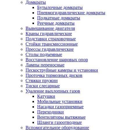
Домкраты
Бутылочные домкраты
Пневмогидравлические домкраты
Подкатные домкраты
Реечные домкраты
Вывешивание двигателя
Краны гидравлические
Подставки страховочные
Стойки трансмиссионные
Прессы гидравлические
Столы подъемные
Восстановление шаровых опор
Лампы переносные
Пескоструйные камеры и установки
Проточка тормозных дисков
Стяжки пружин
Тиски слесарные
Удаление выхлопных газов
Катушки
Мобильные установки
Насадки газоприемные
Переходники
Вентиляторы вытяжные
Шланги газоотводные
Вспомогательное оборудование