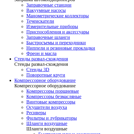
Заправочные станции
Вакуумные насосы
Манометрические коллекторы
Течеискатели
Измерительные приборы
Приспособления и аксессуары
Заправочные шланги
Быстросъемы и переходники
Ниппели и резиновые прокладки
Фреон и масла
Стенды развал-схождения
Стенды развал-схождения
Стенды 3D
Поворотные круги
Компрессорное оборудование
Компрессорное оборудование
Компрессоры поршневые
Компрессоры безмасляные
Винтовые компрессоры
Осушители воздуха
Ресиверы
Фильтры и лубрикаторы
Шланги воздушные
Шланги воздушные