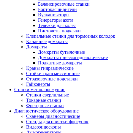
Балансировочные станки
Борторасширители
Вулканизаторы
Генераторы азота
Тележки для колес
Пистолеты подкачки
Клепальные станки для тормозных колодок
Канавные домкраты
Домкраты
Домкраты бутылочные
Домкраты пневмогидравлические
Подкатные домкраты
Краны гидравлические
Стойки трансмиссионные
Страховочные подставки
Гайковерты
Станки металлорежущие
Станки сверлильные
Токарные станки
Фрезерные станки
Диагностическое оборудование
Сканеры диагностические
Стенды для очистки форсунок
Видеоэндоскопы
Дымогенераторы