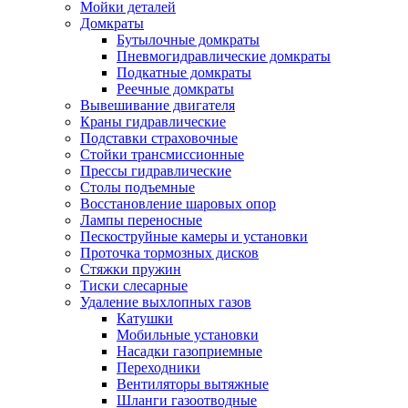
Мойки деталей
Домкраты
Бутылочные домкраты
Пневмогидравлические домкраты
Подкатные домкраты
Реечные домкраты
Вывешивание двигателя
Краны гидравлические
Подставки страховочные
Стойки трансмиссионные
Прессы гидравлические
Столы подъемные
Восстановление шаровых опор
Лампы переносные
Пескоструйные камеры и установки
Проточка тормозных дисков
Стяжки пружин
Тиски слесарные
Удаление выхлопных газов
Катушки
Мобильные установки
Насадки газоприемные
Переходники
Вентиляторы вытяжные
Шланги газоотводные