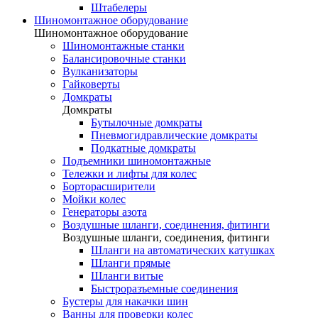
Штабелеры
Шиномонтажное оборудование
Шиномонтажное оборудование
Шиномонтажные станки
Балансировочные станки
Вулканизаторы
Гайковерты
Домкраты
Домкраты
Бутылочные домкраты
Пневмогидравлические домкраты
Подкатные домкраты
Подъемники шиномонтажные
Тележки и лифты для колес
Борторасширители
Мойки колес
Генераторы азота
Воздушные шланги, соединения, фитинги
Воздушные шланги, соединения, фитинги
Шланги на автоматических катушках
Шланги прямые
Шланги витые
Быстроразъемные соединения
Бустеры для накачки шин
Ванны для проверки колес