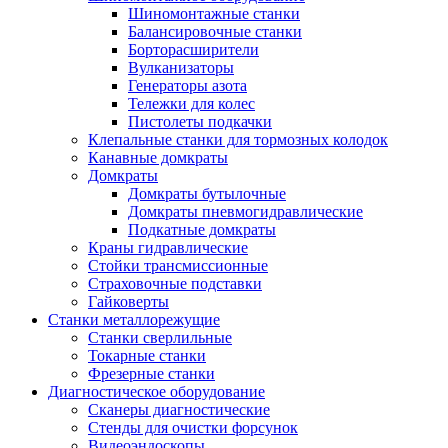
Шиномонтажные станки
Балансировочные станки
Борторасширители
Вулканизаторы
Генераторы азота
Тележки для колес
Пистолеты подкачки
Клепальные станки для тормозных колодок
Канавные домкраты
Домкраты
Домкраты бутылочные
Домкраты пневмогидравлические
Подкатные домкраты
Краны гидравлические
Стойки трансмиссионные
Страховочные подставки
Гайковерты
Станки металлорежущие
Станки сверлильные
Токарные станки
Фрезерные станки
Диагностическое оборудование
Сканеры диагностические
Стенды для очистки форсунок
Видеоэндоскопы