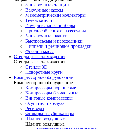
Заправочные станции
Вакуумные насосы
Манометрические коллекторы
Течеискатели
Измерительные приборы
Приспособления и аксессуары
Заправочные шланги
Быстросъемы и переходники
Ниппели и резиновые прокладки
Фреон и масла
Стенды развал-схождения
Стенды развал-схождения
Стенды 3D
Поворотные круги
Компрессорное оборудование
Компрессорное оборудование
Компрессоры поршневые
Компрессоры безмасляные
Винтовые компрессоры
Осушители воздуха
Ресиверы
Фильтры и лубрикаторы
Шланги воздушные
Шланги воздушные