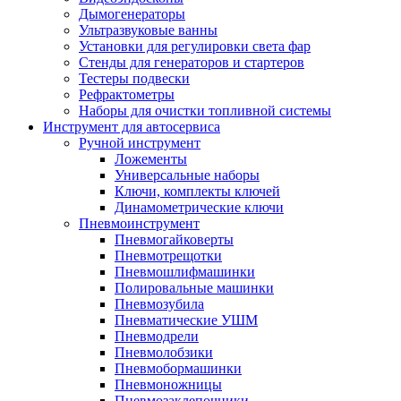
Дымогенераторы
Ультразвуковые ванны
Установки для регулировки света фар
Стенды для генераторов и стартеров
Тестеры подвески
Рефрактометры
Наборы для очистки топливной системы
Инструмент для автосервиса
Ручной инструмент
Ложементы
Универсальные наборы
Ключи, комплекты ключей
Динамометрические ключи
Пневмоинструмент
Пневмогайковерты
Пневмотрещотки
Пневмошлифмашинки
Полировальные машинки
Пневмозубила
Пневматические УШМ
Пневмодрели
Пневмолобзики
Пневмобормашинки
Пневмоножницы
Пневмозаклепочники