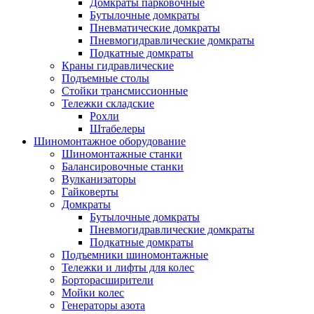
Домкраты парковочные
Бутылочные домкраты
Пневматические домкраты
Пневмогидравлические домкраты
Подкатные домкраты
Краны гидравлические
Подъемные столы
Стойки трансмиссионные
Тележки складские
Рохли
Штабелеры
Шиномонтажное оборудование
Шиномонтажные станки
Балансировочные станки
Вулканизаторы
Гайковерты
Домкраты
Бутылочные домкраты
Пневмогидравлические домкраты
Подкатные домкраты
Подъемники шиномонтажные
Тележки и лифты для колес
Борторасширители
Мойки колес
Генераторы азота