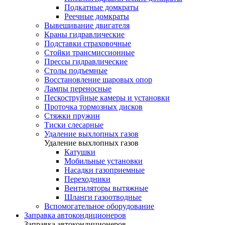
Подкатные домкраты
Реечные домкраты
Вывешивание двигателя
Краны гидравлические
Подставки страховочные
Стойки трансмиссионные
Прессы гидравлические
Столы подъемные
Восстановление шаровых опор
Лампы переносные
Пескоструйные камеры и установки
Проточка тормозных дисков
Стяжки пружин
Тиски слесарные
Удаление выхлопных газов
Удаление выхлопных газов
Катушки
Мобильные установки
Насадки газоприемные
Переходники
Вентиляторы вытяжные
Шланги газоотводные
Вспомогательное оборудование
Заправка автокондиционеров
Заправка автокондиционеров