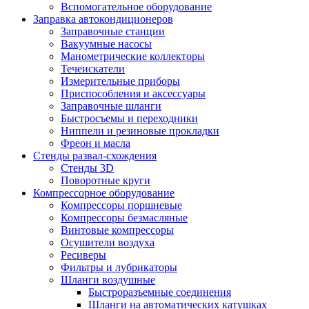
Вспомогательное оборудование
Заправка автокондиционеров
Заправочные станции
Вакуумные насосы
Манометрические коллекторы
Течеискатели
Измерительные приборы
Приспособления и аксессуары
Заправочные шланги
Быстросъемы и переходники
Ниппели и резиновые прокладки
Фреон и масла
Стенды развал-схождения
Стенды 3D
Поворотные круги
Компрессорное оборудование
Компрессоры поршневые
Компрессоры безмасляные
Винтовые компрессоры
Осушители воздуха
Ресиверы
Фильтры и лубрикаторы
Шланги воздушные
Быстроразъемные соединения
Шланги на автоматических катушках