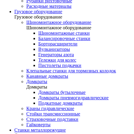
Рубанки рихтовочные
Расходные материалы
Грузовое оборудование
Грузовое оборудование
Шиномонтажное оборудование
Шиномонтажное оборудование
Шиномонтажные станки
Балансировочные станки
Борторасширители
Вулканизаторы
Генераторы азота
Тележки для колес
Пистолеты подкачки
Клепальные станки для тормозных колодок
Канавные домкраты
Домкраты
Домкраты
Домкраты бутылочные
Домкраты пневмогидравлические
Подкатные домкраты
Краны гидравлические
Стойки трансмиссионные
Страховочные подставки
Гайковерты
Станки металлорежущие