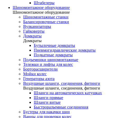
Штабелеры
Шиномонтажное оборудование
Шиномонтажное оборудование
Шиномонтажные станки
Балансировочные станки
Вулканизаторы
Гайковерты
Домкраты
Домкраты
Бутылочные домкраты
Пневмогидравлические домкраты
Подкатные домкраты
Подъемники шиномонтажные
Тележки и лифты для колес
Борторасширители
Мойки колес
Генераторы азота
Воздушные шланги, соединения, фитинги
Воздушные шланги, соединения, фитинги
Шланги на автоматических катушках
Шланги прямые
Шланги витые
Быстроразъемные соединения
Бустеры для накачки шин
Ванны для проверки колес