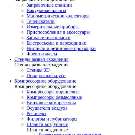
Заправочные станции
Вакуумные насосы
Манометрические коллекторы
Течеискатели
Измерительные приборы
Приспособления и аксессуары
Заправочные шланги
Быстросъемы и переходники
Ниппели и резиновые прокладки
Фреон и масла
Стенды развал-схождения
Стенды развал-схождения
Стенды 3D
Поворотные круги
Компрессорное оборудование
Компрессорное оборудование
Компрессоры поршневые
Компрессоры безмасляные
Винтовые компрессоры
Осушители воздуха
Ресиверы
Фильтры и лубрикаторы
Шланги воздушные
Шланги воздушные