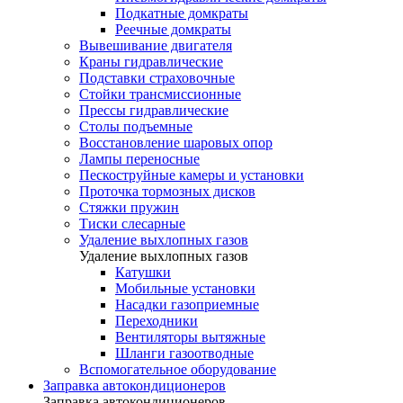
Подкатные домкраты
Реечные домкраты
Вывешивание двигателя
Краны гидравлические
Подставки страховочные
Стойки трансмиссионные
Прессы гидравлические
Столы подъемные
Восстановление шаровых опор
Лампы переносные
Пескоструйные камеры и установки
Проточка тормозных дисков
Стяжки пружин
Тиски слесарные
Удаление выхлопных газов
Удаление выхлопных газов
Катушки
Мобильные установки
Насадки газоприемные
Переходники
Вентиляторы вытяжные
Шланги газоотводные
Вспомогательное оборудование
Заправка автокондиционеров
Заправка автокондиционеров