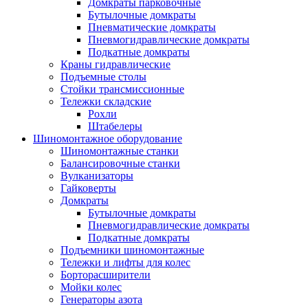
Домкраты парковочные
Бутылочные домкраты
Пневматические домкраты
Пневмогидравлические домкраты
Подкатные домкраты
Краны гидравлические
Подъемные столы
Стойки трансмиссионные
Тележки складские
Рохли
Штабелеры
Шиномонтажное оборудование
Шиномонтажные станки
Балансировочные станки
Вулканизаторы
Гайковерты
Домкраты
Бутылочные домкраты
Пневмогидравлические домкраты
Подкатные домкраты
Подъемники шиномонтажные
Тележки и лифты для колес
Борторасширители
Мойки колес
Генераторы азота