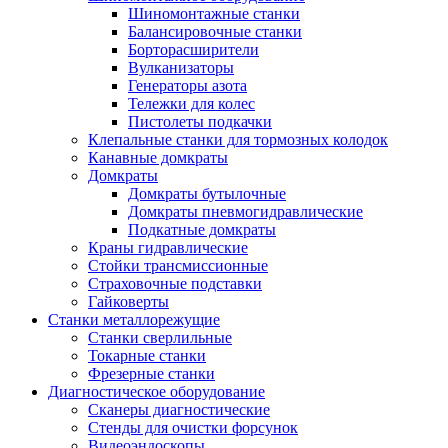
Шиномонтажные станки
Балансировочные станки
Борторасширители
Вулканизаторы
Генераторы азота
Тележки для колес
Пистолеты подкачки
Клепальные станки для тормозных колодок
Канавные домкраты
Домкраты
Домкраты бутылочные
Домкраты пневмогидравлические
Подкатные домкраты
Краны гидравлические
Стойки трансмиссионные
Страховочные подставки
Гайковерты
Станки металлорежущие
Станки сверлильные
Токарные станки
Фрезерные станки
Диагностическое оборудование
Сканеры диагностические
Стенды для очистки форсунок
Видеоэндоскопы