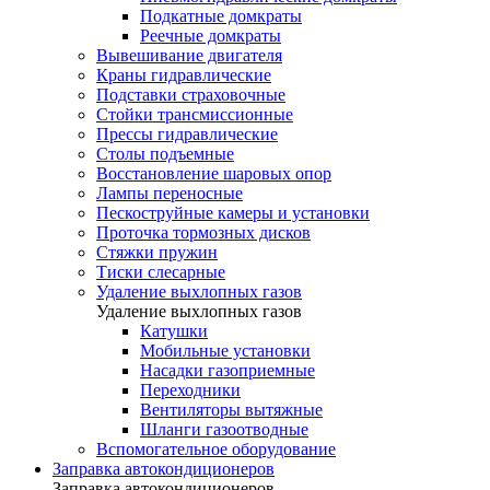
Подкатные домкраты
Реечные домкраты
Вывешивание двигателя
Краны гидравлические
Подставки страховочные
Стойки трансмиссионные
Прессы гидравлические
Столы подъемные
Восстановление шаровых опор
Лампы переносные
Пескоструйные камеры и установки
Проточка тормозных дисков
Стяжки пружин
Тиски слесарные
Удаление выхлопных газов
Удаление выхлопных газов
Катушки
Мобильные установки
Насадки газоприемные
Переходники
Вентиляторы вытяжные
Шланги газоотводные
Вспомогательное оборудование
Заправка автокондиционеров
Заправка автокондиционеров