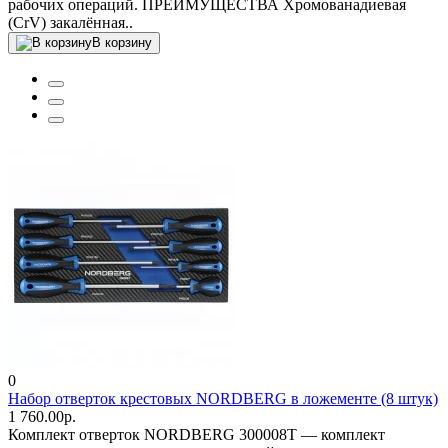
рабочих операций. ПРЕИМУЩЕСТВА Хромованадиевая
(CrV) закалённая..
В корзину
0
Набор отверток крестовых NORDBERG в ложементе (8 штук)
1 760.00р.
Комплект отверток NORDBERG 300008T — комплект