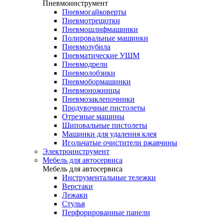
Пневмоинструмент
Пневмогайковерты
Пневмотрещотки
Пневмошлифмашинки
Полировальные машинки
Пневмозубила
Пневматические УШМ
Пневмодрели
Пневмолобзики
Пневмобормашинки
Пневмоножницы
Пневмозаклепочники
Продувочные пистолеты
Отрезные машины
Шиповальные пистолеты
Машинки для удаления клея
Игольчатые очистители ржавчины
Электроинструмент
Мебель для автосервиса
Мебель для автосервиса
Инструментальные тележки
Верстаки
Лежаки
Стулья
Перфорированные панели