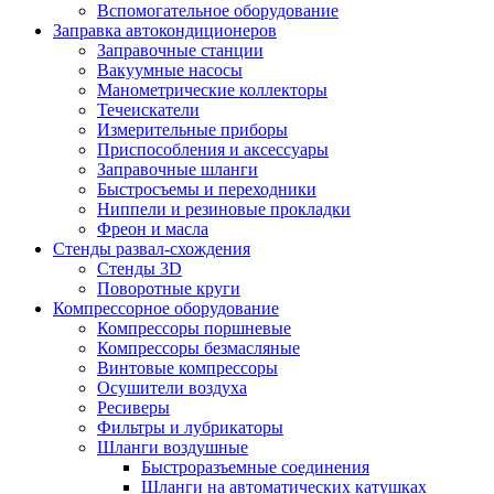
Вспомогательное оборудование
Заправка автокондиционеров
Заправочные станции
Вакуумные насосы
Манометрические коллекторы
Течеискатели
Измерительные приборы
Приспособления и аксессуары
Заправочные шланги
Быстросъемы и переходники
Ниппели и резиновые прокладки
Фреон и масла
Стенды развал-схождения
Стенды 3D
Поворотные круги
Компрессорное оборудование
Компрессоры поршневые
Компрессоры безмасляные
Винтовые компрессоры
Осушители воздуха
Ресиверы
Фильтры и лубрикаторы
Шланги воздушные
Быстроразъемные соединения
Шланги на автоматических катушках