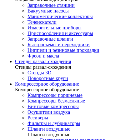
Заправочные станции
Вакуумные насосы
Манометрические коллекторы
Течеискатели
Измерительные приборы
Приспособления и аксессуары
Заправочные шланги
Быстросъемы и переходники
Ниппели и резиновые прокладки
Фреон и масла
Стенды развал-схождения
Стенды развал-схождения
Стенды 3D
Поворотные круги
Компрессорное оборудование
Компрессорное оборудование
Компрессоры поршневые
Компрессоры безмасляные
Винтовые компрессоры
Осушители воздуха
Ресиверы
Фильтры и лубрикаторы
Шланги воздушные
Шланги воздушные