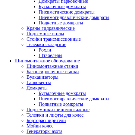
Домкраты парковочные
Бутылочные домкраты
Пневматические домкраты
Пневмогидравлические домкраты
Подкатные домкраты
Краны гидравлические
Подъемные столы
Стойки трансмиссионные
Тележки складские
Рохли
Штабелеры
Шиномонтажное оборудование
Шиномонтажные станки
Балансировочные станки
Вулканизаторы
Гайковерты
Домкраты
Бутылочные домкраты
Пневмогидравлические домкраты
Подкатные домкраты
Подъемники шиномонтажные
Тележки и лифты для колес
Борторасширители
Мойки колес
Генераторы азота