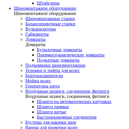
Штабелеры
Шиномонтажное оборудование
Шиномонтажное оборудование
Шиномонтажные станки
Балансировочные станки
Вулканизаторы
Гайковерты
Домкраты
Домкраты
Бутылочные домкраты
Пневмогидравлические домкраты
Подкатные домкраты
Подъемники шиномонтажные
Тележки и лифты для колес
Борторасширители
Мойки колес
Генераторы азота
Воздушные шланги, соединения, фитинги
Воздушные шланги, соединения, фитинги
Шланги на автоматических катушках
Шланги прямые
Шланги витые
Быстроразъемные соединения
Бустеры для накачки шин
Ванны для проверки колес