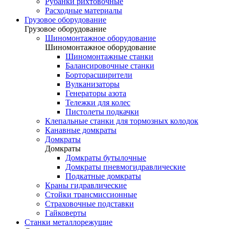
Рубанки рихтовочные
Расходные материалы
Грузовое оборудование
Грузовое оборудование
Шиномонтажное оборудование
Шиномонтажное оборудование
Шиномонтажные станки
Балансировочные станки
Борторасширители
Вулканизаторы
Генераторы азота
Тележки для колес
Пистолеты подкачки
Клепальные станки для тормозных колодок
Канавные домкраты
Домкраты
Домкраты
Домкраты бутылочные
Домкраты пневмогидравлические
Подкатные домкраты
Краны гидравлические
Стойки трансмиссионные
Страховочные подставки
Гайковерты
Станки металлорежущие