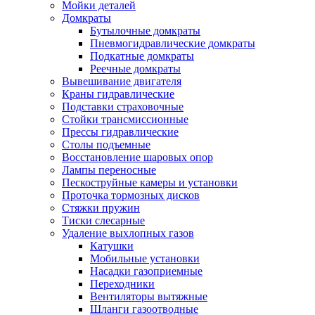
Мойки деталей
Домкраты
Бутылочные домкраты
Пневмогидравлические домкраты
Подкатные домкраты
Реечные домкраты
Вывешивание двигателя
Краны гидравлические
Подставки страховочные
Стойки трансмиссионные
Прессы гидравлические
Столы подъемные
Восстановление шаровых опор
Лампы переносные
Пескоструйные камеры и установки
Проточка тормозных дисков
Стяжки пружин
Тиски слесарные
Удаление выхлопных газов
Катушки
Мобильные установки
Насадки газоприемные
Переходники
Вентиляторы вытяжные
Шланги газоотводные