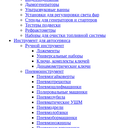
Дымогенераторы
Ультразвуковые ванны
Установки для регулировки света фар
Стенды для генераторов и стартеров
Тестеры подвески
Рефрактометры
Наборы для очистки топливной системы
Инструмент для автосервиса
Ручной инструмент
Ложементы
Универсальные наборы
Ключи, комплекты ключей
Динамометрические ключи
Пневмоинструмент
Пневмогайковерты
Пневмотрещотки
Пневмошлифмашинки
Полировальные машинки
Пневмозубила
Пневматические УШМ
Пневмодрели
Пневмолобзики
Пневмобормашинки
Пневмоножницы
Пневмозаклепочники