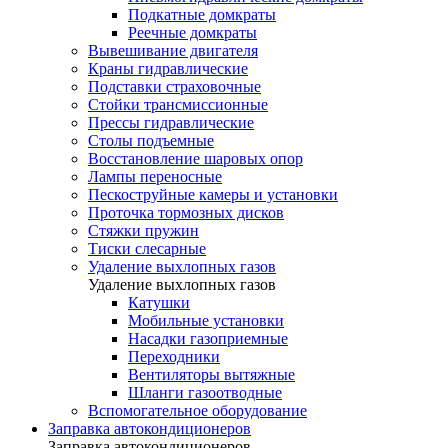
Подкатные домкраты
Реечные домкраты
Вывешивание двигателя
Краны гидравлические
Подставки страховочные
Стойки трансмиссионные
Прессы гидравлические
Столы подъемные
Восстановление шаровых опор
Лампы переносные
Пескоструйные камеры и установки
Проточка тормозных дисков
Стяжки пружин
Тиски слесарные
Удаление выхлопных газов
Удаление выхлопных газов
Катушки
Мобильные установки
Насадки газоприемные
Переходники
Вентиляторы вытяжные
Шланги газоотводные
Вспомогательное оборудование
Заправка автокондиционеров
Заправка автокондиционеров