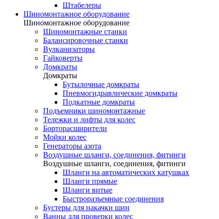
Штабелеры
Шиномонтажное оборудование
Шиномонтажное оборудование
Шиномонтажные станки
Балансировочные станки
Вулканизаторы
Гайковерты
Домкраты
Домкраты
Бутылочные домкраты
Пневмогидравлические домкраты
Подкатные домкраты
Подъемники шиномонтажные
Тележки и лифты для колес
Борторасширители
Мойки колес
Генераторы азота
Воздушные шланги, соединения, фитинги
Воздушные шланги, соединения, фитинги
Шланги на автоматических катушках
Шланги прямые
Шланги витые
Быстроразъемные соединения
Бустеры для накачки шин
Ванны для проверки колес