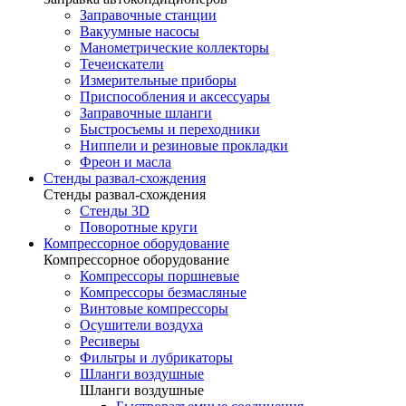
Заправочные станции
Вакуумные насосы
Манометрические коллекторы
Течеискатели
Измерительные приборы
Приспособления и аксессуары
Заправочные шланги
Быстросъемы и переходники
Ниппели и резиновые прокладки
Фреон и масла
Стенды развал-схождения
Стенды развал-схождения
Стенды 3D
Поворотные круги
Компрессорное оборудование
Компрессорное оборудование
Компрессоры поршневые
Компрессоры безмасляные
Винтовые компрессоры
Осушители воздуха
Ресиверы
Фильтры и лубрикаторы
Шланги воздушные
Шланги воздушные